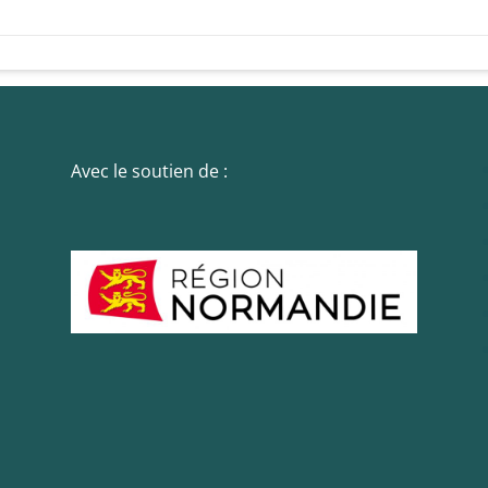
Avec le soutien de :
Essentiel
Ces cookies sont
nécessaire au bon
fonctionnement du
site. Les refuser
pourrait entraîner
des défauts
d'affichage et/ou
des
dysfonctionnements.