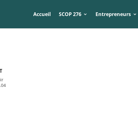
Accueil
SCOP 276
Entrepreneurs
T
ir
.04