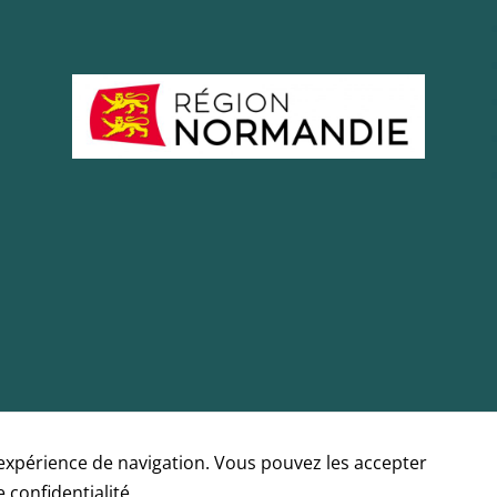
Statistiques
Ces cookies
servent à
mesurer
l'audience du
site, de
manière
anonymisée
et nous
permettent
d'améliorer le
contenu que
nous vous
proposons.
'expérience de navigation. Vous pouvez les accepter
Experience
Ces cookies
e confidentialité