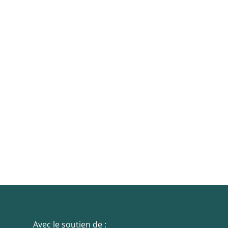
Essentiel
Ces cookies sont
nécessaire au bon
fonctionnement du
site. Les refuser
pourrait entraîner
des défauts
d'affichage et/ou
des
dysfonctionnements.
Avec le soutien de :