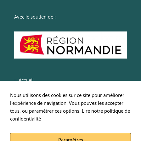
navigation
en
fournissant
Avec le soutien de :
plus de
services.
Marketing
Ces cookies
sont utilisés
par des tiers
pour vos
proposer des
Accueil
services
Actualités
personnalisés.
Nous utilisons des cookies sur ce site pour améliorer
Nous n'en
Entrepreneurs
l'expérience de navigation. Vous pouvez les accepter
n’utilisons pas
Intégrer SCOP 276
tous, ou paramétrer ces options.
directement
Lire notre politique de
sur notre site
confidentialité
Nous écrire
et il ne sont
Mentions Légales
pas
nécessaires,
Paramètres