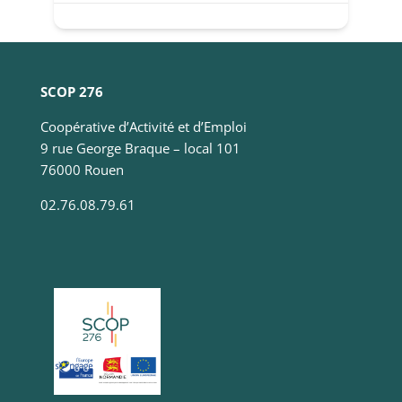
Statistiques
Ces cookies
servent à
mesurer
l'audience
du site, de
SCOP 276
manière
Coopérative d’Activité et d’Emploi
anonymisée
et nous
9 rue George Braque – local 101
permettent
76000 Rouen
d'améliorer
le contenu
02.76.08.79.61
que nous
vous
proposons.
Experience
Ces
cookies
servent à
améliorer la