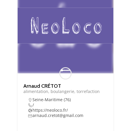
Essentiel
Ces cookies sont
nécessaire au bon
fonctionnement du
site. Les refuser
Arnaud CRÉTOT
pourrait entraîner
alimentation, boulangerie, torrefaction
des défauts
d'affichage et/ou
Seine-Maritime (76)
/
des
https://neoloco.fr/
dysfonctionnements.
arnaud.cretot@gmail.com