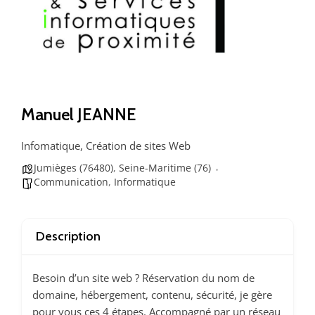
Manuel JEANNE
Essentiel
Infomatique, Création de sites Web
Ces cookies sont
Jumièges (76480)
,
Seine-Maritime (76)
nécessaire au bon
Communication
,
Informatique
fonctionnement du
site. Les refuser
pourrait entraîner
des défauts
Description
d'affichage et/ou
des
dysfonctionnements.
Besoin d’un site web ? Réservation du nom de
domaine, hébergement, contenu, sécurité, je gère
pour vous ces 4 étapes. Accompagné par un réseau