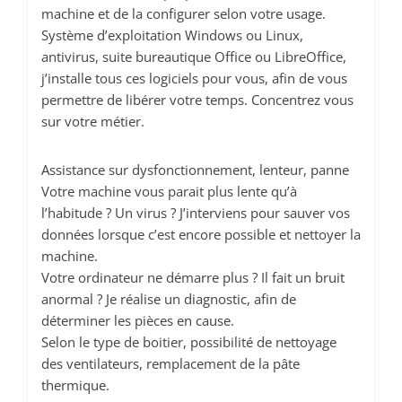
navigation
machine et de la configurer selon votre usage.
en
Système d’exploitation Windows ou Linux,
fournissant
antivirus, suite bureautique Office ou LibreOffice,
plus de
services.
j’installe tous ces logiciels pour vous, afin de vous
permettre de libérer votre temps. Concentrez vous
sur votre métier.
Marketing
Ces cookies
Assistance sur dysfonctionnement, lenteur, panne
sont utilisés
par des tiers
Votre machine vous parait plus lente qu’à
pour vos
l’habitude ? Un virus ? J’interviens pour sauver vos
proposer des
données lorsque c’est encore possible et nettoyer la
services
machine.
personnalisés.
Votre ordinateur ne démarre plus ? Il fait un bruit
Nous n'en
n’utilisons pas
anormal ? Je réalise un diagnostic, afin de
directement
déterminer les pièces en cause.
sur notre site
Selon le type de boitier, possibilité de nettoyage
et il ne sont
des ventilateurs, remplacement de la pâte
pas
thermique.
nécessaires,