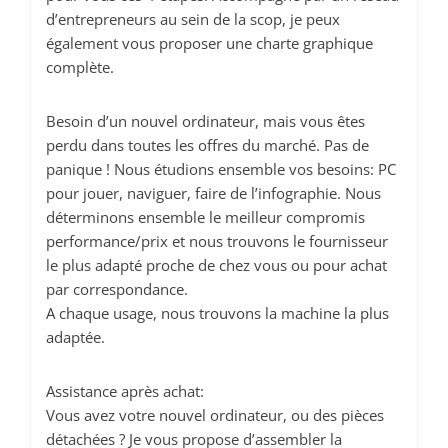
Statistiques
d’entrepreneurs au sein de la scop, je peux
Ces cookies
servent à
également vous proposer une charte graphique
mesurer
complète.
l'audience
du site, de
Besoin d’un nouvel ordinateur, mais vous êtes
manière
anonymisée
perdu dans toutes les offres du marché. Pas de
et nous
panique ! Nous étudions ensemble vos besoins: PC
permettent
pour jouer, naviguer, faire de l’infographie. Nous
d'améliorer
déterminons ensemble le meilleur compromis
le contenu
performance/prix et nous trouvons le fournisseur
que nous
vous
le plus adapté proche de chez vous ou pour achat
proposons.
par correspondance.
A chaque usage, nous trouvons la machine la plus
adaptée.
Experience
Ces
Assistance après achat:
cookies
servent à
Vous avez votre nouvel ordinateur, ou des pièces
améliorer la
détachées ? Je vous propose d’assembler la