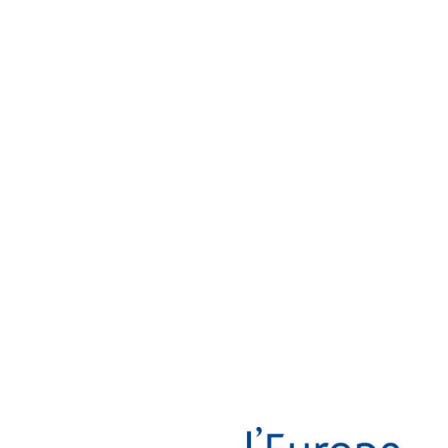
Essentiel
Ces cookies sont
nécessaire au bon
fonctionnement du
site. Les refuser
pourrait entraîner
des défauts
d'affichage et/ou
des
dysfonctionnements.