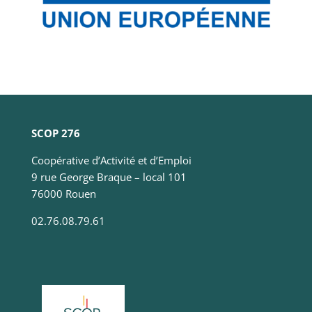
navigation
en
fournissant
plus de
services.
Marketing
Ces cookies
SCOP 276
sont utilisés
par des tiers
Coopérative d’Activité et d’Emploi
pour vos
proposer des
9 rue George Braque – local 101
services
76000 Rouen
personnalisés.
Nous n'en
02.76.08.79.61
n’utilisons pas
directement
sur notre site
et il ne sont
pas
nécessaires,