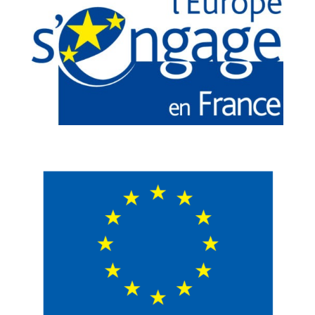
Statistiques
Ces cookies
servent à
mesurer
l'audience
du site, de
manière
anonymisée
et nous
permettent
d'améliorer
le contenu
que nous
vous
proposons.
Experience
Ces
cookies
servent à
améliorer la