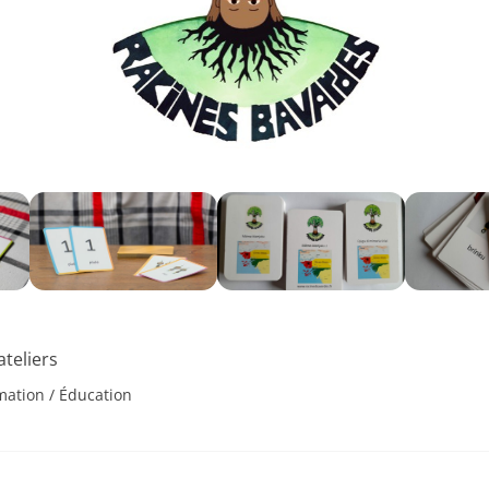
Essentiel
Ces cookies sont
nécessaire au bon
fonctionnement du
ateliers
site. Les refuser
pourrait entraîner
mation / Éducation
des défauts
d'affichage et/ou
des
dysfonctionnements.