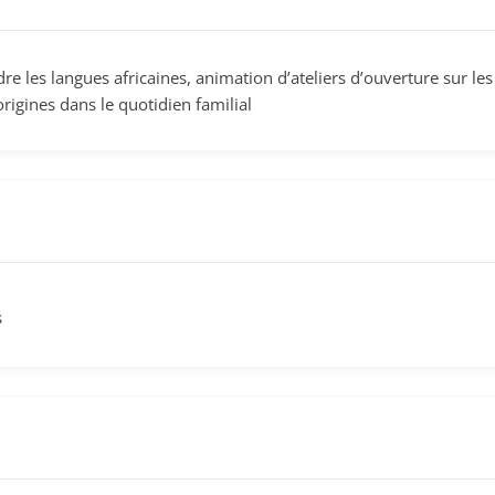
Statistiques
e les langues africaines, animation d’ateliers d’ouverture sur le
Ces cookies
origines dans le quotidien familial
servent à
mesurer
l'audience du
site, de
manière
anonymisée
et nous
permettent
d'améliorer le
s
contenu que
nous vous
proposons.
Experience
Ces cookies