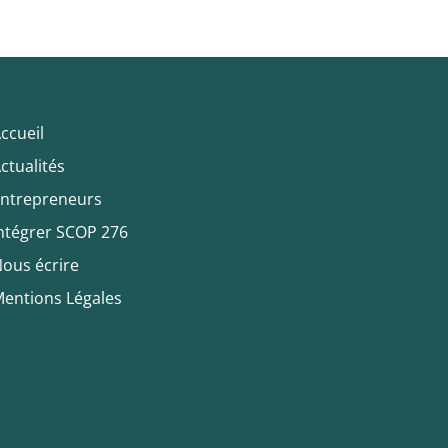
ccueil
ctualités
ntrepreneurs
ntégrer SCOP 276
ous écrire
entions Légales