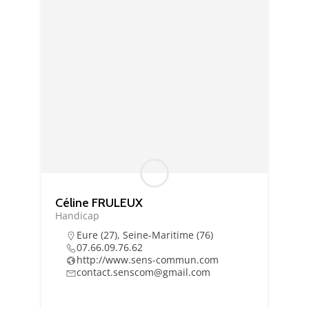
Essentiel
Ces cookies sont
nécessaire au bon
fonctionnement du
site. Les refuser
Céline FRULEUX
pourrait entraîner
Handicap
des défauts
d'affichage et/ou
Eure (27)
,
Seine-Maritime (76)
07.66.09.76.62
des
http://www.sens-commun.com
dysfonctionnements.
contact.senscom@gmail.com