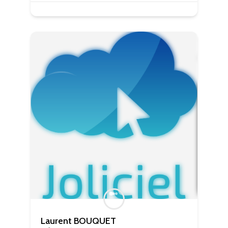
Statistiques
Ces cookies
servent à
mesurer
l'audience
du site, de
manière
anonymisée
et nous
permettent
d'améliorer
le contenu
que nous
vous
proposons.
Experience
Ces
cookies
servent à
améliorer la
Laurent BOUQUET