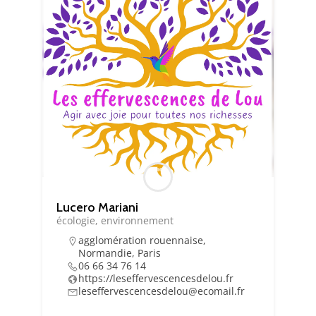
Essentiel
Ces cookies sont
nécessaire au bon
fonctionnement du
site. Les refuser
Lucero Mariani
pourrait entraîner
écologie, environnement
des défauts
d'affichage et/ou
agglomération rouennaise
,
Normandie
,
Paris
des
06 66 34 76 14
dysfonctionnements.
https://leseffervescencesdelou.fr
leseffervescencesdelou@ecomail.fr