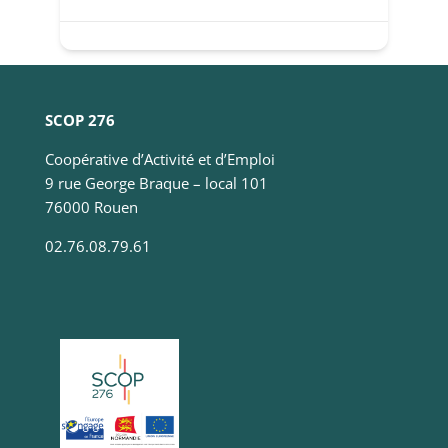
Statistiques
Ces cookies
servent à
mesurer
l'audience
du site, de
SCOP 276
manière
anonymisée
Coopérative d’Activité et d’Emploi
et nous
permettent
9 rue George Braque – local 101
d'améliorer
76000 Rouen
le contenu
que nous
02.76.08.79.61
vous
proposons.
Experience
Ces
cookies
servent à
améliorer la