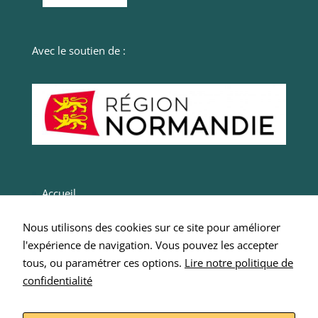
navigation
en
fournissant
plus de
Avec le soutien de :
services.
Marketing
Ces cookies
sont utilisés
par des tiers
pour vos
proposer des
Accueil
services
personnalisés.
Actualités
Nous n'en
Nous utilisons des cookies sur ce site pour améliorer
n’utilisons pas
Entrepreneurs
l'expérience de navigation. Vous pouvez les accepter
directement
Intégrer SCOP 276
tous, ou paramétrer ces options.
Lire notre politique de
sur notre site
et il ne sont
confidentialité
Nous écrire
pas
Mentions Légales
nécessaires,