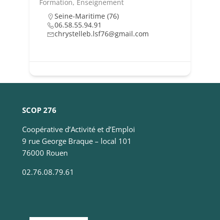
navigation
Formation, Enseignement
en
Seine-Maritime (76)
fournissant
06.58.55.94.91
plus de
chrystelleb.lsf76@gmail.com
services.
Marketing
Ces cookies
sont utilisés
par des tiers
SCOP 276
pour vos
proposer des
Coopérative d’Activité et d’Emploi
services
9 rue George Braque – local 101
personnalisés.
76000 Rouen
Nous n'en
n’utilisons pas
02.76.08.79.61
directement
sur notre site
et il ne sont
pas
nécessaires,