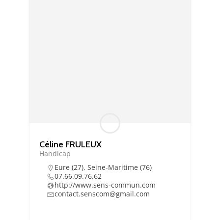
Essentiel
Ces cookies sont
nécessaire au bon
fonctionnement du
site. Les refuser
Céline FRULEUX
pourrait entraîner
Handicap
des défauts
d'affichage et/ou
Eure (27)
,
Seine-Maritime (76)
07.66.09.76.62
des
http://www.sens-commun.com
dysfonctionnements.
contact.senscom@gmail.com