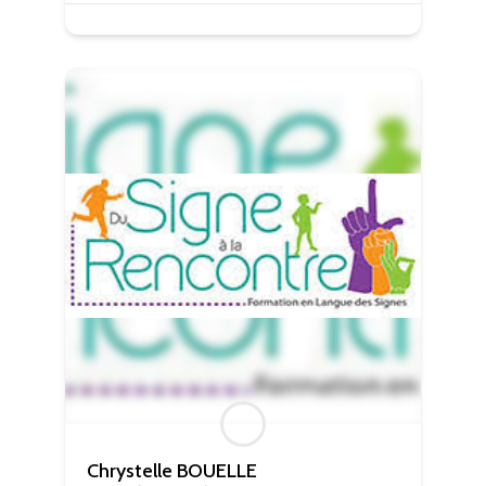
Statistiques
Ces cookies
servent à
mesurer
l'audience
du site, de
manière
anonymisée
et nous
permettent
d'améliorer
le contenu
que nous
vous
proposons.
Experience
Ces
cookies
servent à
améliorer la
Chrystelle BOUELLE