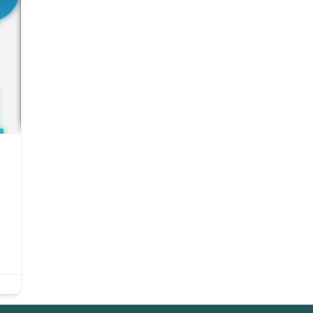
Essentiel
Ces cookies sont
nécessaire au bon
fonctionnement du
site. Les refuser
pourrait entraîner
des défauts
d'affichage et/ou
des
dysfonctionnements.