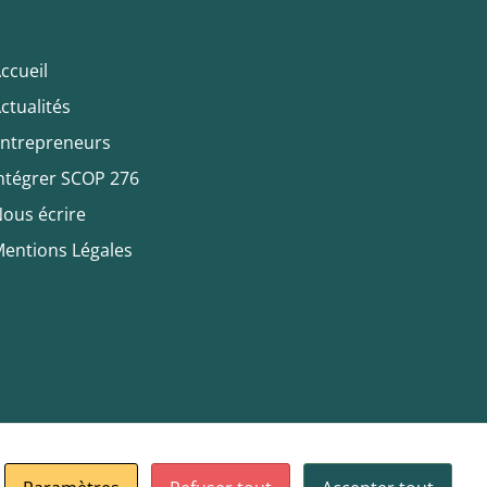
ccueil
ctualités
ntrepreneurs
ntégrer SCOP 276
ous écrire
entions Légales