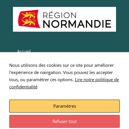
Statistiques
Ces cookies
servent à
mesurer
l'audience
du site, de
manière
anonymisée
et nous
Accueil
permettent
d'améliorer
Actualités
le contenu
Nous utilisons des cookies sur ce site pour améliorer
Entrepreneurs
que nous
l'expérience de navigation. Vous pouvez les accepter
vous
Intégrer SCOP 276
tous, ou paramétrer ces options.
Lire notre politique de
proposons.
confidentialité
Nous écrire
Mentions Légales
Experience
Paramètres
Ces
cookies
servent à
Refuser tout
améliorer la