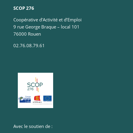
SCOP 276
Coopérative d’Activité et d’Emploi
9 rue George Braque – local 101
76000 Rouen
02.76.08.79.61
Essentiel
Ces cookies sont
nécessaire au bon
fonctionnement du
site. Les refuser
pourrait entraîner
des défauts
d'affichage et/ou
des
dysfonctionnements.
Avec le soutien de :