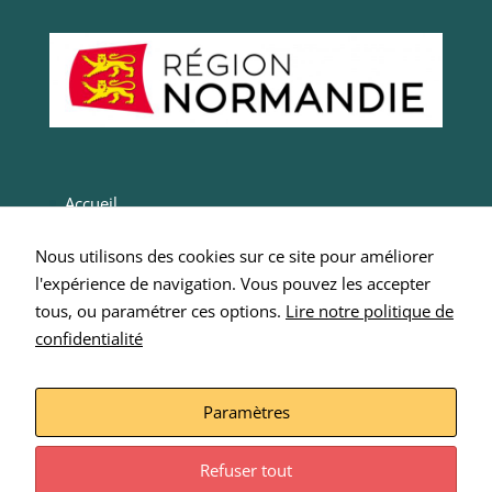
navigation
en
fournissant
plus de
services.
Marketing
Ces cookies
Accueil
sont utilisés
par des tiers
Actualités
pour vos
Nous utilisons des cookies sur ce site pour améliorer
Entrepreneurs
proposer des
l'expérience de navigation. Vous pouvez les accepter
services
Intégrer SCOP 276
tous, ou paramétrer ces options.
Lire notre politique de
personnalisés.
confidentialité
Nous écrire
Nous n'en
n’utilisons pas
Mentions Légales
directement
sur notre site
Paramètres
et il ne sont
pas
Refuser tout
nécessaires,