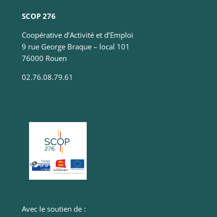
Statistiques
Ces cookies
SCOP 276
servent à
mesurer
Coopérative d’Activité et d’Emploi
l'audience
9 rue George Braque – local 101
du site, de
76000 Rouen
manière
anonymisée
02.76.08.79.61
et nous
permettent
d'améliorer
le contenu
que nous
vous
proposons.
Experience
Ces
cookies
servent à
améliorer la
Avec le soutien de :