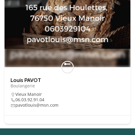
Essentiel
Ces cookies sont
nécessaire au bon
fonctionnement du
Louis PAVOT
site. Les refuser
Boulangerie
pourrait entraîner
Vieux Manoir
des défauts
06.03.92.91.04
d'affichage et/ou
pavotlouis@msn.com
des
dysfonctionnements.