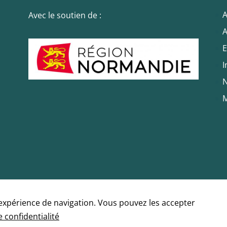
A
Avec le soutien de :
Statistiques
A
Ces cookies
E
servent à
I
mesurer
l'audience du
N
site, de
M
manière
anonymisée
et nous
permettent
d'améliorer le
contenu que
nous vous
proposons.
'expérience de navigation. Vous pouvez les accepter
Experience
e confidentialité
Ces cookies