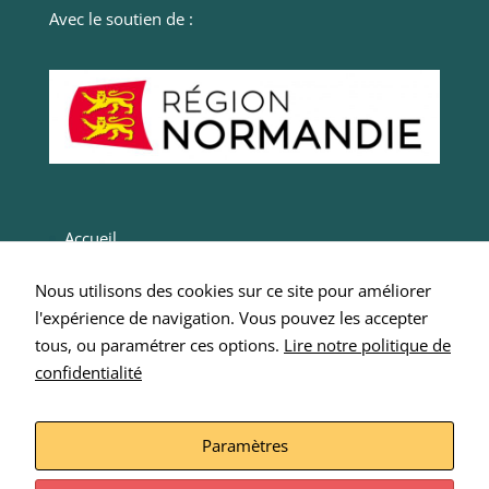
navigation
Avec le soutien de :
en
fournissant
plus de
services.
Marketing
Ces cookies
sont utilisés
par des tiers
Accueil
pour vos
Actualités
proposer des
Nous utilisons des cookies sur ce site pour améliorer
services
Entrepreneurs
l'expérience de navigation. Vous pouvez les accepter
personnalisés.
Nous n'en
Intégrer SCOP 276
tous, ou paramétrer ces options.
Lire notre politique de
n’utilisons pas
confidentialité
Nous écrire
directement
sur notre site
Mentions Légales
et il ne sont
Paramètres
pas
nécessaires,