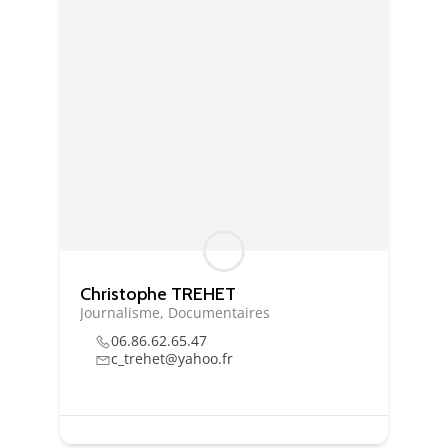
Essentiel
Ces cookies sont
nécessaire au bon
fonctionnement du
site. Les refuser
Christophe TREHET
pourrait entraîner
Journalisme, Documentaires
des défauts
d'affichage et/ou
06.86.62.65.47
c_trehet@yahoo.fr
des
dysfonctionnements.