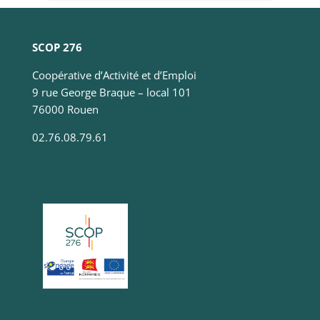
Statistiques
Ces cookies
servent à
mesurer
SCOP 276
l'audience
du site, de
Coopérative d’Activité et d’Emploi
manière
9 rue George Braque – local 101
anonymisée
76000 Rouen
et nous
permettent
02.76.08.79.61
d'améliorer
le contenu
que nous
vous
proposons.
Experience
Ces
cookies
servent à
améliorer la