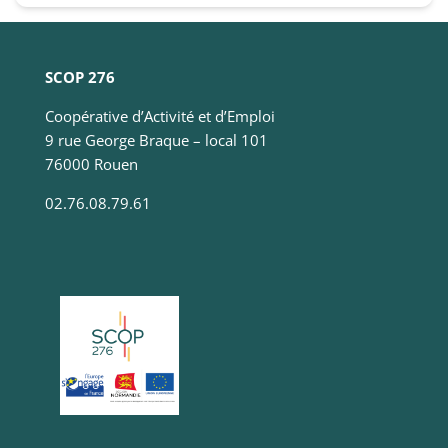
navigation
en
fournissant
plus de
SCOP 276
services.
Coopérative d’Activité et d’Emploi
9 rue George Braque – local 101
Marketing
76000 Rouen
Ces cookies
sont utilisés
02.76.08.79.61
par des tiers
pour vos
proposer des
services
personnalisés.
Nous n'en
n’utilisons pas
directement
sur notre site
et il ne sont
pas
nécessaires,