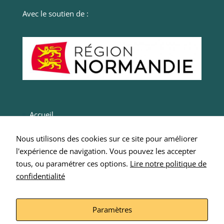
mais des
plugins
Avec le soutien de :
peuvent en
déposer.
Accueil
Actualités
Nous utilisons des cookies sur ce site pour améliorer
Entrepreneurs
l'expérience de navigation. Vous pouvez les accepter
Intégrer SCOP 276
tous, ou paramétrer ces options.
Lire notre politique de
confidentialité
Nous écrire
Mentions Légales
Paramètres