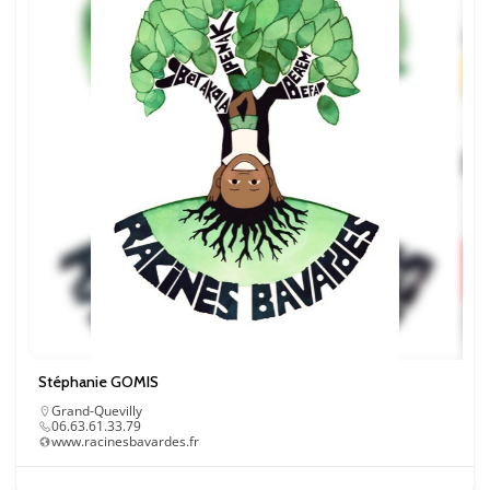
Statistiques
Ces cookies
servent à
mesurer
l'audience
du site, de
manière
anonymisée
et nous
permettent
d'améliorer
le contenu
que nous
vous
proposons.
Experience
Stéphanie GOMIS
Ces
Grand-Quevilly
06.63.61.33.79
cookies
www.racinesbavardes.fr
servent à
améliorer la