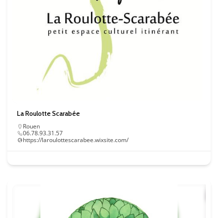
Essentiel
Ces cookies sont
La Roulotte Scarabée
nécessaire au bon
Rouen
fonctionnement du
06.78.93.31.57
site. Les refuser
https://laroulottescarabee.wixsite.com/
pourrait entraîner
des défauts
d'affichage et/ou
des
dysfonctionnements.