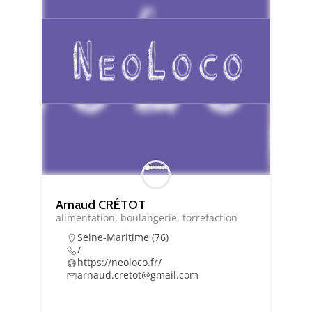
Essentiel
Ces cookies sont
nécessaire au bon
fonctionnement du
site. Les refuser
Arnaud CRÉTOT
pourrait entraîner
alimentation, boulangerie, torrefaction
des défauts
d'affichage et/ou
Seine-Maritime (76)
/
des
https://neoloco.fr/
dysfonctionnements.
arnaud.cretot@gmail.com