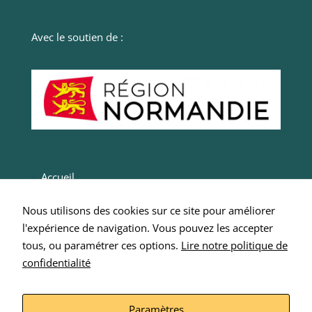
navigation
en
fournissant
Avec le soutien de :
plus de
services.
Marketing
Ces cookies
sont utilisés
par des tiers
pour vos
proposer des
Accueil
services
Actualités
personnalisés.
Nous utilisons des cookies sur ce site pour améliorer
Nous n'en
Entrepreneurs
l'expérience de navigation. Vous pouvez les accepter
n’utilisons pas
Intégrer SCOP 276
tous, ou paramétrer ces options.
directement
Lire notre politique de
sur notre site
confidentialité
Nous écrire
et il ne sont
Mentions Légales
pas
nécessaires,
Paramètres