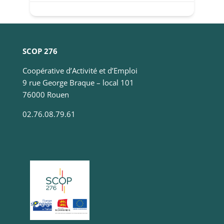
Statistiques
Ces cookies
servent à
mesurer
l'audience
du site, de
SCOP 276
manière
Coopérative d’Activité et d’Emploi
anonymisée
et nous
9 rue George Braque – local 101
permettent
76000 Rouen
d'améliorer
le contenu
02.76.08.79.61
que nous
vous
proposons.
Experience
Ces
cookies
servent à
améliorer la