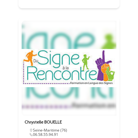
mais des
plugins
peuvent en
déposer.
Chrystelle BOUELLE
Seine-Maritime (76)
06.58.55.94.91