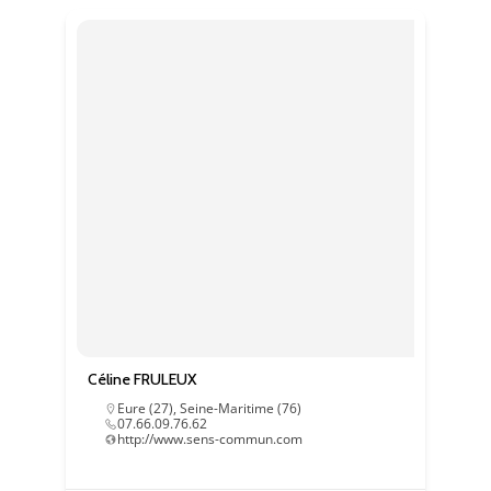
navigation
en
fournissant
plus de
services.
Marketing
Ces cookies
sont utilisés
par des tiers
pour vos
proposer des
services
personnalisés.
Nous n'en
n’utilisons pas
Céline FRULEUX
directement
sur notre site
Eure (27)
,
Seine-Maritime (76)
07.66.09.76.62
et il ne sont
http://www.sens-commun.com
pas
nécessaires,