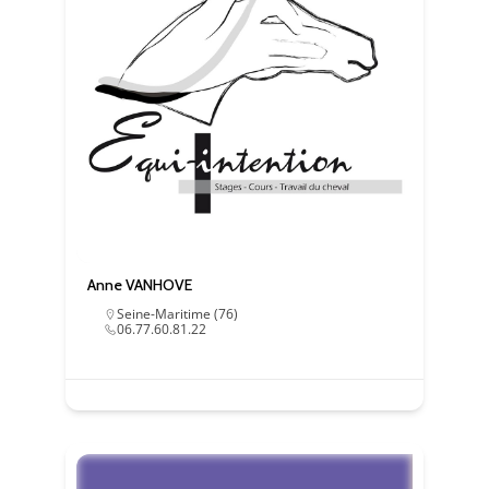
Essentiel
Ces cookies sont
nécessaire au bon
fonctionnement du
Anne VANHOVE
site. Les refuser
Seine-Maritime (76)
pourrait entraîner
06.77.60.81.22
des défauts
d'affichage et/ou
des
dysfonctionnements.