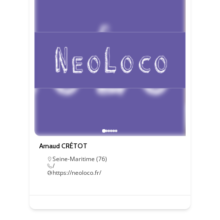
Statistiques
Ces cookies
servent à
mesurer
l'audience
du site, de
manière
anonymisée
et nous
permettent
d'améliorer
le contenu
que nous
vous
proposons.
Arnaud CRÉTOT
Seine-Maritime (76)
/
Experience
https://neoloco.fr/
Ces
cookies
servent à
améliorer la