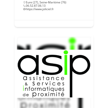
Eure (27)
,
Seine-Maritime (76)
06.52.87.06.13
https://www.joliciel.fr