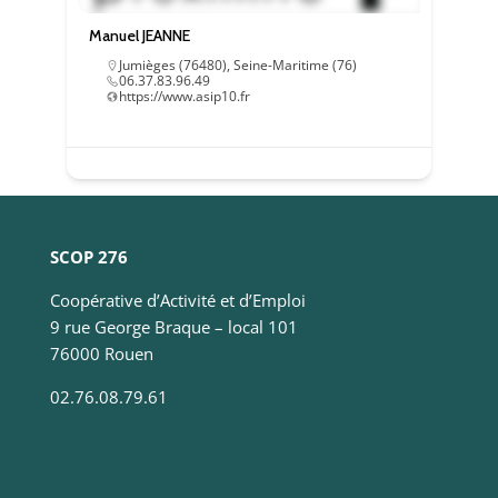
Manuel JEANNE
Jumièges (76480)
,
Seine-Maritime (76)
06.37.83.96.49
https://www.asip10.fr
SCOP 276
Coopérative d’Activité et d’Emploi
9 rue George Braque – local 101
76000 Rouen
02.76.08.79.61