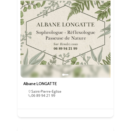
Essentiel
Ces cookies sont
nécessaire au bon
fonctionnement du
site. Les refuser
Albane LONGATTE
pourrait entraîner
Saint-Pierre-Eglise
des défauts
06 89 94 21 99
d'affichage et/ou
des
dysfonctionnements.