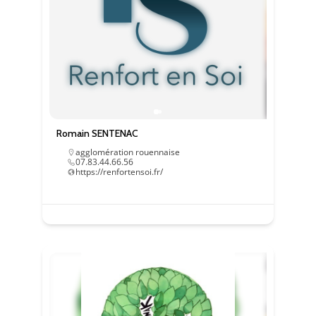
Romain SENTENAC
agglomération rouennaise
07.83.44.66.56
https://renfortensoi.fr/