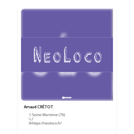
navigation
en
fournissant
plus de
services.
Marketing
Ces cookies
sont utilisés
par des tiers
pour vos
proposer des
services
personnalisés.
Nous n'en
n’utilisons pas
directement
Arnaud CRÉTOT
sur notre site
Seine-Maritime (76)
et il ne sont
/
pas
https://neoloco.fr/
nécessaires,