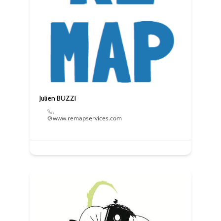
Julien BUZZI
.
www.remapservices.com