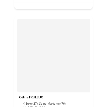
mais des
plugins
peuvent en
déposer.
Céline FRULEUX
Eure (27)
,
Seine-Maritime (76)
07.66.09.76.62