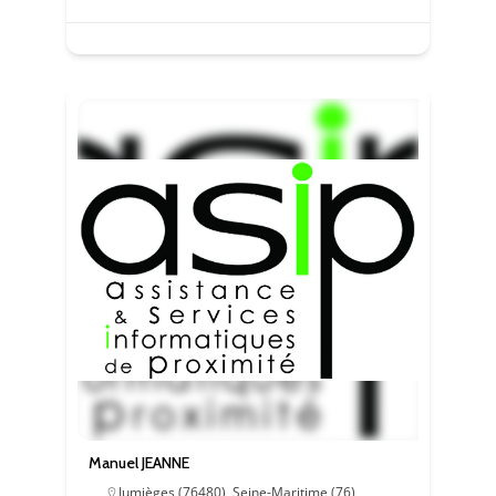
Manuel JEANNE
Jumièges (76480)
,
Seine-Maritime (76)